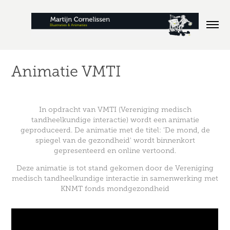
Animatie VMTI
In opdracht van VMTI (Vereniging medisch
tandheelkundige interactie) wordt een animatie
geproduceerd. De animatie met de titel: 'De mond, de
spiegel van de gezondheid' wordt binnenkort
gepresenteerd en online vertoond.
Deze animatie is tot stand gekomen door de Vereniging
medisch tandheelkundige interactie in samenwerking met
KNMT fonds mondgezondheid