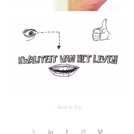
↑
Back to Top