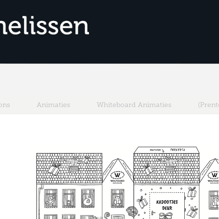
ons
Animaties
Whiteboard Animaties
(Pren