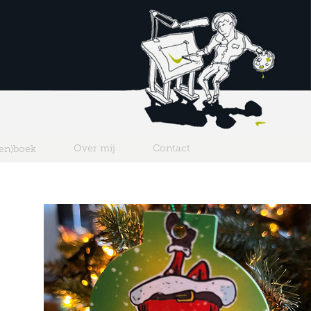
Over mij
Contact
ten)boek