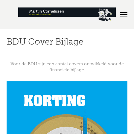
BDU Cover Bijlage
Voor de BDU zijn een aantal covers ontwikkeld voor de
financiele bijlage.