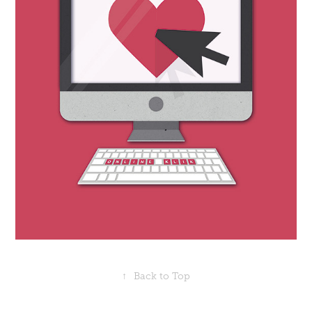
↑
Back to Top