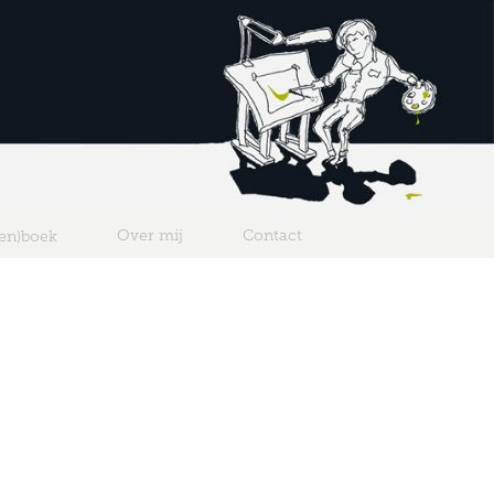
Over mij
Contact
ten)boek