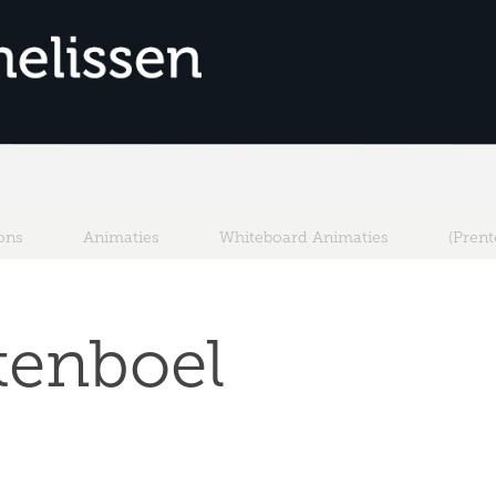
ons
Animaties
Whiteboard Animaties
(Pren
tenboel