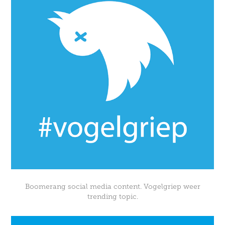
Boomerang social media content. Vogelgriep weer
trending topic.