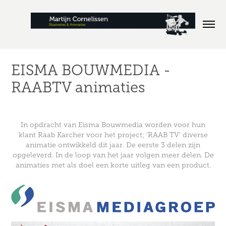
EISMA BOUWMEDIA - 
RAABTV animaties
In opdracht van Eisma Bouwmedia worden voor hun
klant Raab Karcher voor het project; 'RAAB TV' diverse
animatie ontwikkeld dit jaar. De eerste 3 delen zijn
opgeleverd. In de loop van het jaar volgen meer delen. De
animaties met als doel een korte uitleg van een product.