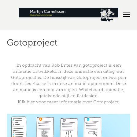
Gotoproject
In opdracht van Rob Entes van gotoproject is een
animatie ontwikkeld. In deze animatie een uitleg wat
Gotoproject is. De huisstijl van Gotoproject ontwerpen
door Ties Faasse is in deze animatie opgenomen. Deze
animatie is een mix van stijlen. Whiteboard animatie,
getekende stijl en flatdesign.
Klik hier voor meer informatie over Gotoproject.