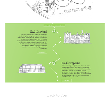
↑
Back to Top