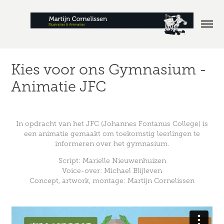
Kies voor ons Gymnasium - 
Animatie JFC
In opdracht van het JFC (Johannes Fontanus College) is
een animatie gemaakt om toekomstig leerlingen te
informeren over het gymnasium.
Script: Marielle Nieuwenhuizen
Voice-over: Michael Blijleven
Concept, artwork, montage: Martijn Cornelissen