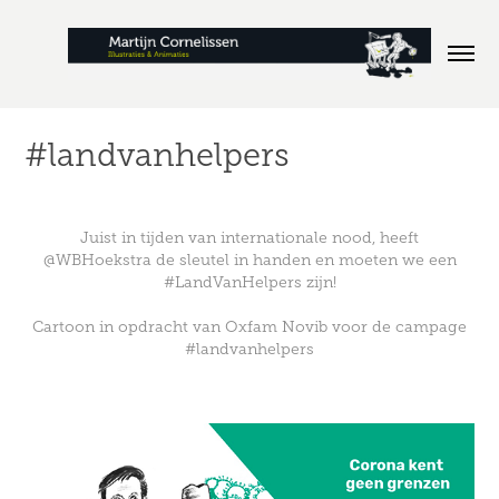
#landvanhelpers
Juist in tijden van internationale nood, heeft
@WBHoekstra
de sleutel in handen en moeten we een
#LandVanHelpers
zijn!
Cartoon in opdracht van
Oxfam Novib
voor de campage
#landvanhelpers