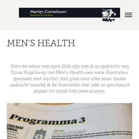
MEN'S HEALTH
Voor de editie van april 2021 zijn heb ik in opdracht van
Ilona Vogelzang van Men's Health een serie illustraties
gemaakt met als titel: Een plan voor elke man. Leuke
opdracht waarbij ik de illustraties met inkt en gescheurd
papier tot stand heb laten komen.