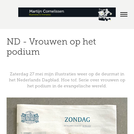
ND - Vrouwen op het 
podium
Zaterdag 27 mei mijn illustraties weer op de deurmat in
het
Nederlands Dagblad.
Hoe tof. Serie over vrouwen op
het podium in de evangelische wereld.