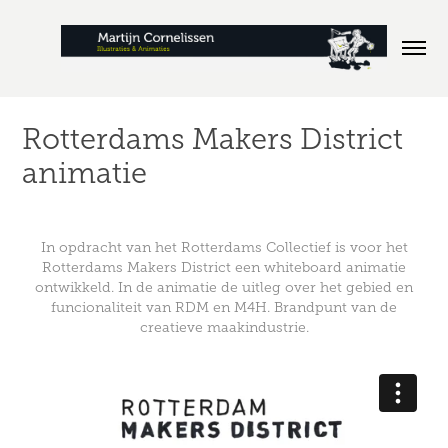
Rotterdams Makers District 
animatie
In opdracht van het
Rotterdams Collectief
is voor het
Rotterdams Makers District een whiteboard animatie
ontwikkeld. In de animatie de uitleg over het gebied en
funcionaliteit van RDM en M4H. Brandpunt van de
creatieve maakindustrie.