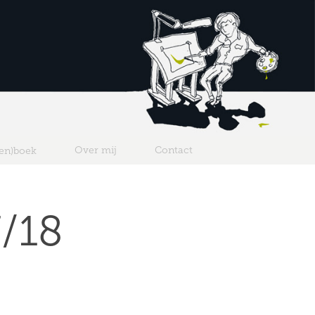
Over mij
Contact
ten)boek
/18 