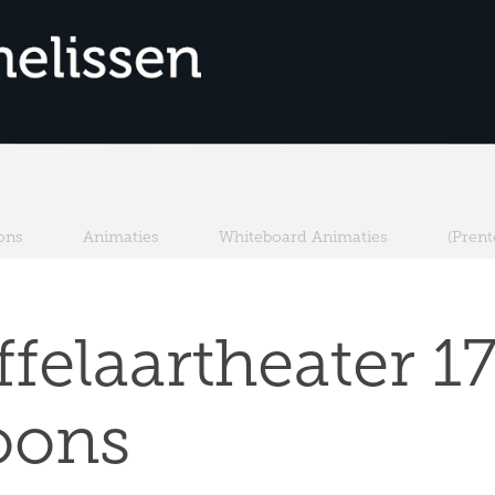
ons
Animaties
Whiteboard Animaties
(Pren
felaartheater 17
oons