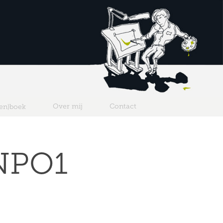
Over mij
Contact
ten)boek
NPO1 