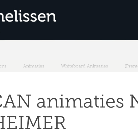
ons
Animaties
Whiteboard Animaties
(Pren
AN animaties 
HEIMER