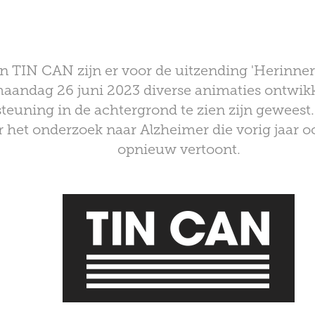
n TIN CAN zijn er voor de uitzending 'Herinner
andag 26 juni 2023 diverse animaties ontwikkel
steuning in de achtergrond te zien zijn geweest.
 het onderzoek naar Alzheimer die vorig jaar oo
opnieuw vertoont.