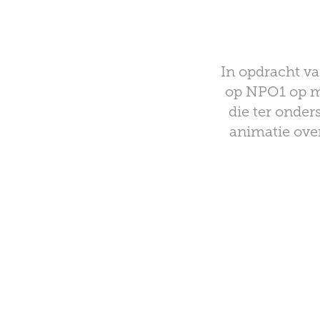
In opdracht va
op NPO1 op ma
die ter onder
animatie over