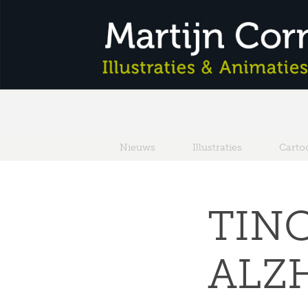
Nieuws
Illustraties
Carto
TINC
ALZ