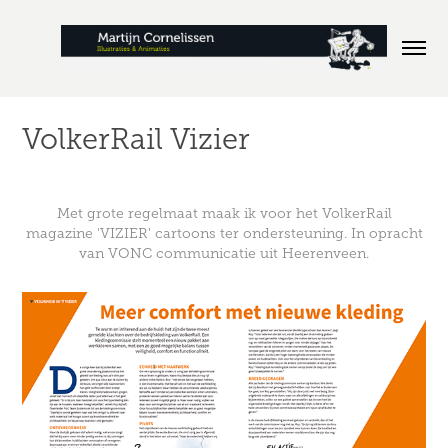
VolkerRail Vizier
Met grote regelmaat maak ik voor het VolkerRail
magazine 'VIZIER' cartoons ter ondersteuning. In opracht
van
VONC communicatie uit Heerenveen.