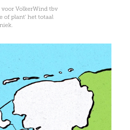
d voor VolkerWind tbv
of plant' het totaal
niek.