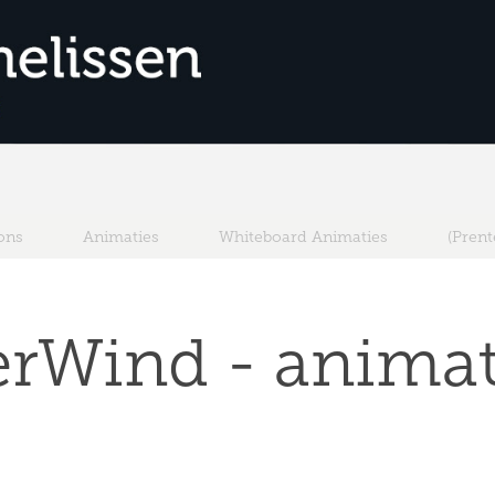
ons
Animaties
Whiteboard Animaties
(Pren
erWind - animat