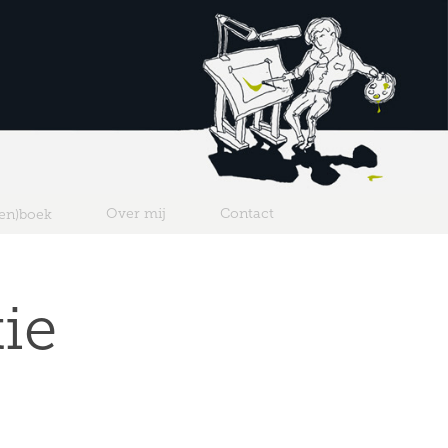
Over mij
Contact
ten)boek
ie