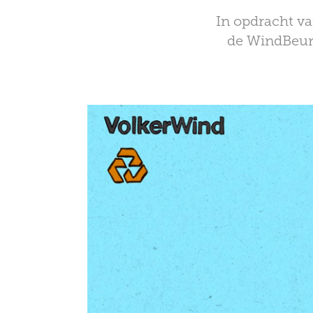
In opdracht va
de WindBeurs 