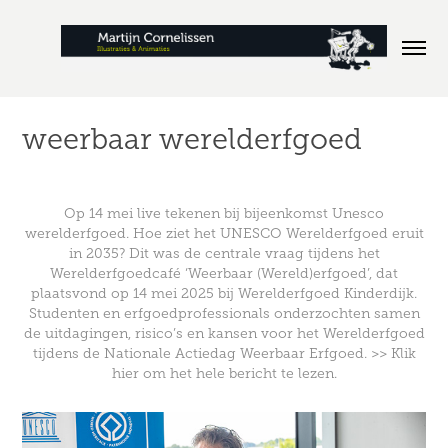
weerbaar werelderfgoed
Op 14 mei live tekenen bij bijeenkomst Unesco
werelderfgoed.
Hoe ziet het UNESCO Werelderfgoed eruit
in 2035? Dit was de centrale vraag tijdens het
Werelderfgoedcafé ‘Weerbaar (Wereld)erfgoed’, dat
plaatsvond op 14 mei 2025 bij Werelderfgoed Kinderdijk.
Studenten en erfgoedprofessionals onderzochten samen
de uitdagingen, risico’s en kansen voor het Werelderfgoed
tijdens de Nationale Actiedag Weerbaar Erfgoed.
>> Klik
hier om het hele bericht te lezen.